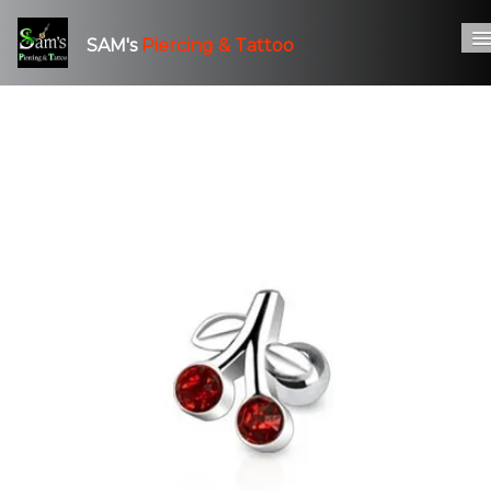
SAM's
Piercing & Tattoo
Accueil
Piercing
Tatouage
Bijouterie
Infos - Contact & RDV
0