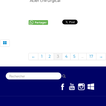
Acier chirurgical
Partager
←
1
2
3
4
5
...
17
→