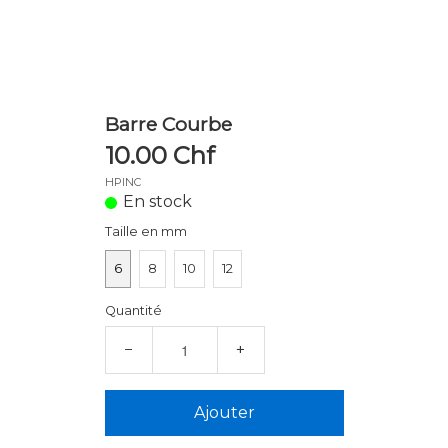
Barre Courbe
10.00 Chf
HPINC
En stock
Taille en mm
6
8
10
12
Quantité
−
+
Ajouter