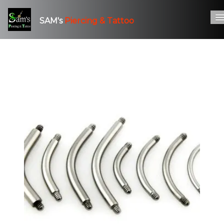
SAM's
Piercing & Tattoo
Accueil
Piercing
Tatouage
Bijouterie
Infos - Contact & RDV
0