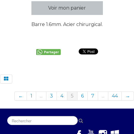
Voir mon panier
Barre 1.6mm. Acier chirurgical.
Partager
←
1
...
3
4
5
6
7
...
44
→